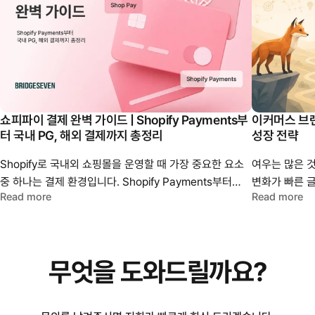
쇼피파이 결제 완벽 가이드 | Shopify Payments부
이커머스 브랜
터 국내 PG, 해외 결제까지 총정리
성장 전략
Shopify로 국내외 쇼핑몰을 운영할 때 가장 중요한 요소
여우는 많은 것
중 하나는 결제 환경입니다. Shopify Payments부터
변화가 빠른 
Read more
Read more
국내 PG 연동, 해외 신용카드 결제, 글로벌 간편결제,
핵심 가치에 집중
다통화와 Shopify Markets까지 쇼피파이 결제 시스템의
AI 등 다양한
핵심을 정리하고, 국내 브랜드가 비즈니스 환경에 맞는
고슴도치의 개
결제 구조를 어떻게 구성해야 하는지 알아봅니다.
전략을 생각해
무엇을
도와드릴까요?