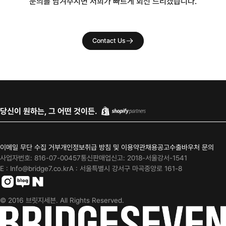
문의를 남겨주시면 저희가 빠르게 회신 드리겠습니다.
Contact Us
당신이 원하는, 그 어떤 것이든.
이메일 무단 수집 거부
개인정보취급 방침 및 이용약관
채용공고
수출바우처 문의
사업자번호: 816-07-00457
통신판매업신고: 2018-서울강서-1541
E : Info@bridge7.co.kr
A : 서울특별시 강서구 마곡중앙로 161-8
Instagram
blog
Cafe
© 2016 브릿지세븐. All Rights Reserved.
BridgeSeven