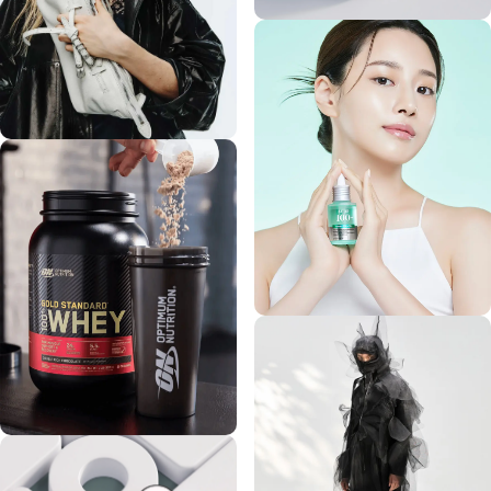
Kurly US
MARGESHERWOOD
ANUA JP
ON Optimum Nutrition