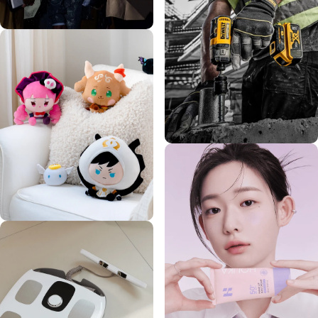
Rains
DeWALT
COM2US Store