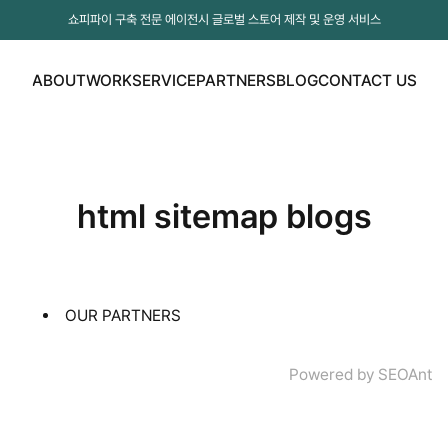
쇼피파이 구축 전문 에이전시 글로벌 스토어 제작 및 운영 서비스
ABOUT
WORK
SERVICE
PARTNERS
BLOG
CONTACT US
ABOUT
WORK
SERVICE
PARTNERS
BLOG
CONTACT US
html
sitemap
blogs
OUR PARTNERS
Powered by
SEOAnt