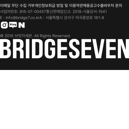
이메일 무단 수집 거부
개인정보취급 방침 및 이용약관
채용공고
수출바우처 문의
사업자번호: 816-07-00457
통신판매업신고: 2018-서울강서-1541
E : Info@bridge7.co.kr
A : 서울특별시 강서구 마곡중앙로 161-8
Instagram
blog
Cafe
© 2016 브릿지세븐. All Rights Reserved.
BridgeSeven