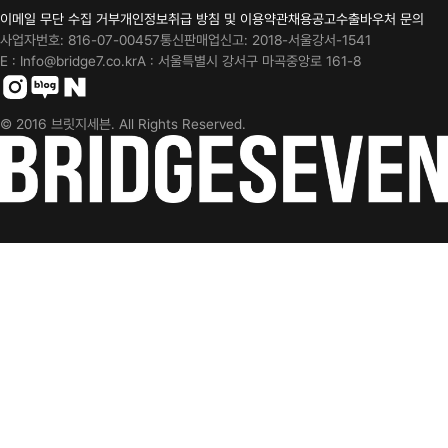
이메일 무단 수집 거부
개인정보취급 방침 및 이용약관
채용공고
수출바우처 문의
사업자번호: 816-07-00457
통신판매업신고: 2018-서울강서-1541
E : Info@bridge7.co.kr
A : 서울특별시 강서구 마곡중앙로 161-8
Instagram
blog
Cafe
© 2016 브릿지세븐. All Rights Reserved.
BridgeSeven